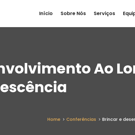
Início
Sobre Nós
Serviços
Equi
envolvimento Ao L
lescência
Home
Conferências
Brincar e dese