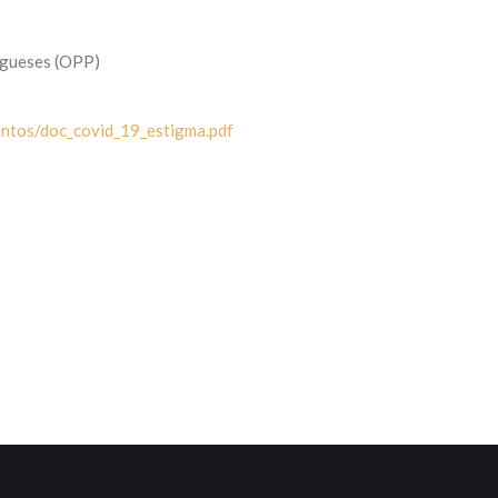
ugueses (OPP)
entos/doc_covid_19_estigma.pdf