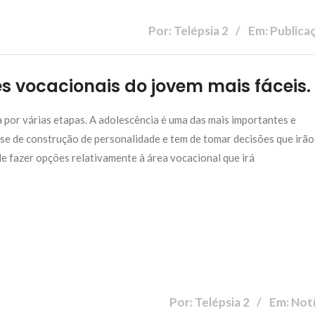
Por: Telépsia 2
Em: Publica
s vocacionais do jovem mais fáceis.
 por várias etapas. A adolescência é uma das mais importantes e
se de construção de personalidade e tem de tomar decisões que irão
 de fazer opções relativamente à área vocacional que irá
Por: Telépsia 2
Em: Notí